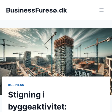
Fortsæt
BusinessFuresø.dk
til
indhold
BUSINESS
Stigning i
byggeaktivitet: