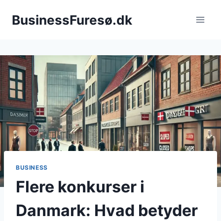
Fortsæt
BusinessFuresø.dk
til
indhold
BUSINESS
Flere konkurser i
Danmark: Hvad betyder