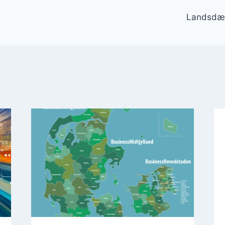
gation
Landsdæ