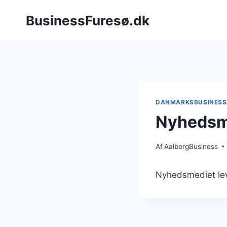
Fortsæt
BusinessFuresø.dk
til
indhold
DANMARKSBUSINESS
Nyhedsme
Af
AalborgBusiness
Nyhedsmediet le