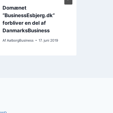
Domænet
Store i
“BusinessEsbjerg.dk”
over s
forbliver en del af
Af
Aalborg
DanmarksBusiness
Af
AalborgBusiness
17. juni 2019