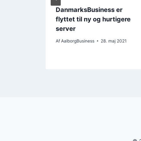
DanmarksBusiness er
flyttet til ny og hurtigere
 2019
server
Af
AalborgBusiness
28. maj 2021