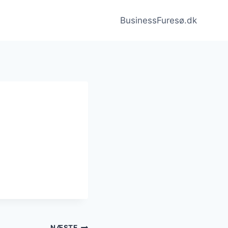
BusinessFuresø.dk
NÆSTE